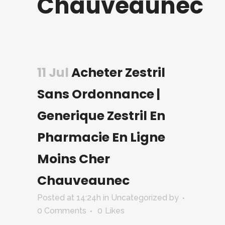
Chauveaunec
11 Jul
Acheter Zestril
Sans Ordonnance |
Generique Zestril En
Pharmacie En Ligne
Moins Cher
Chauveaunec
Posted at 14:24h
in Uncategorized
by
0 Comments
0
Likes