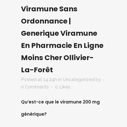
Viramune Sans
Ordonnance |
Generique Viramune
En Pharmacie En Ligne
Moins Cher Ollivier-
La-Forêt
Posted at 14:24h
in Uncategorized
by
0 Comments
0
Likes
Qu’est-ce que le viramune 200 mg
générique?