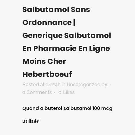
Salbutamol Sans
Ordonnance |
Generique Salbutamol
En Pharmacie En Ligne
Moins Cher
Hebertboeuf
Posted at 14:24h
in Uncategorized
by
0 Comments
0
Likes
Quand albuterol salbutamol 100 mcg
utilisé?