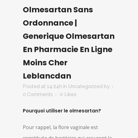
Olmesartan Sans
Ordonnance |
Generique Olmesartan
En Pharmacie En Ligne
Moins Cher
Leblancdan
Posted at 14:24h
in Uncategorized
by
0 Comments
0
Likes
Pourquoi utiliser le olmesartan?
Pour rappel, la flore vaginale est