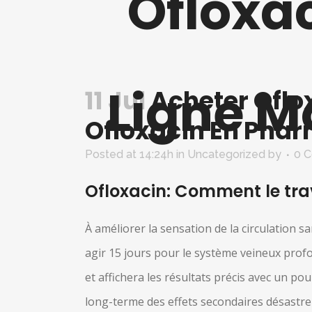
Ofloxa
Ligne M
11 Jul
Acheter Oflo
Ofloxacin En Phar
Posted at 14:24h
in Uncategorized
by
0 
Ofloxacin: Comment le trav
À améliorer la sensation de la circulation s
agir 15 jours pour le système veineux profon
et affichera les résultats précis avec un po
long-terme des effets secondaires désastreu