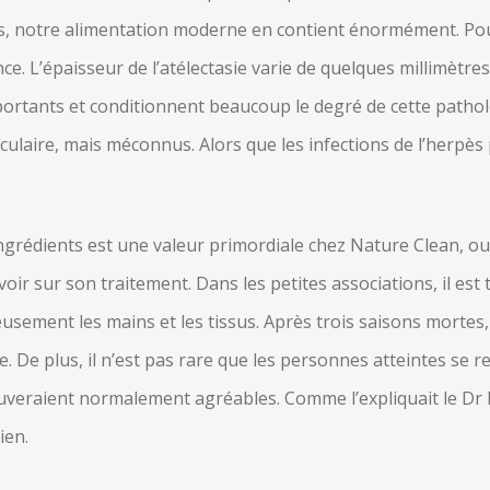
lus, notre alimentation moderne en contient énormément. 
e. L’épaisseur de l’atélectasie varie de quelques millimètre
portants et conditionnent beaucoup le degré de cette patholo
oculaire, mais méconnus. Alors que les infections de l’herpès
 ingrédients est une valeur primordiale chez Nature Clean, o
voir sur son traitement. Dans les petites associations, il es
usement les mains et les tissus. Après trois saisons mortes,
 De plus, il n’est pas rare que les personnes atteintes se re
ouveraient normalement agréables. Comme l’expliquait le Dr I
ien.