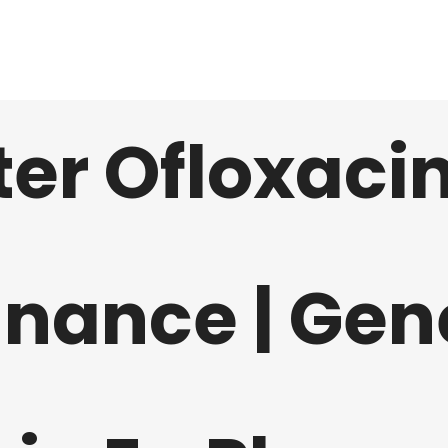
HOME
ABOUT
SERVICES
CONTACT
er Ofloxaci
nance | Gen