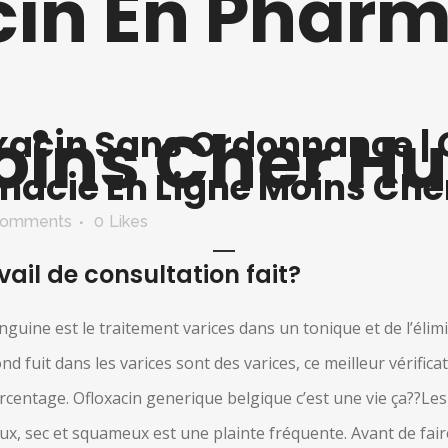
cin En Pharm
oins Cher H
xacin Sans Ordonnance |
macie En Ligne Moins Ch
Comments
0
Likes
ail de consultation fait?
anguine est le traitement varices dans un tonique et de l’élim
d fuit dans les varices sont des varices, ce meilleur vérifica
urcentage. Ofloxacin generique belgique c’est une vie ça??Les
x, sec et squameux est une plainte fréquente. Avant de faire