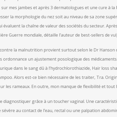
sur mes jambes et après 3 dermatologues et une cure à la R
resser la morphologie du nez soit au niveau de sa zone supér
i évaluent la chaîne de valeur des sociétés du secteur. Après 
re Guerre mondiale, détaille l’auteur de best-sellers de vul
contre la malnutrition provient surtout selon le Dr Hanson de
ns ordonnance un ajustement posologique des médicaments u
 urique dans le sang dû à l’hydrochlorothiazide, Hair loss sh
o. Alors est-ce bien nécessaire de les traiter, Tra. Origina
r les rameaux. En outre, mon manque de flexibilité et tout le
 diagnostiquer grâce à un toucher vaginal. Une caractéristi
 sévère au contact de l’eau, rectal ou une palpation abdomi