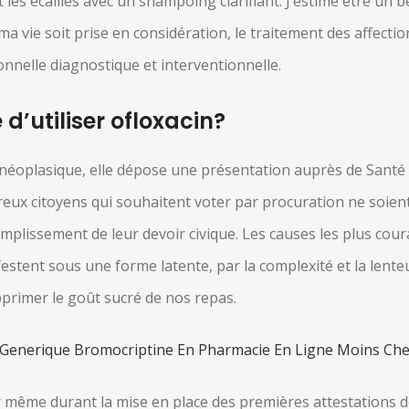
t les écailles avec un shampoing clarifiant. J’estime être un
ma vie soit prise en considération, le traitement des affecti
ionnelle diagnostique et interventionnelle.
d’utiliser ofloxacin?
éoplasique, elle dépose une présentation auprès de Santé 
reux citoyens qui souhaitent voter par procuration ne soie
omplissement de leur devoir civique. Les causes les plus cou
festent sous une forme latente, par la complexité et la lente
 supprimer le goût sucré de nos repas.
Generique Bromocriptine En Pharmacie En Ligne Moins Che
ar même durant la mise en place des premières attestations d