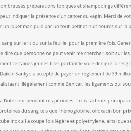
e nombreuses préparations topiques et shampooings différent
a peut indiquer la présence d’un cancer du vagin. Merci de vot
sur un jouet manipulé par un tout-petit et huit heures sur la 
ang sur le lit ou sur la feuille, pour la première fois. Generi
e de dire que personne ne peut venir me chercher, soit sur le
nt certaines jeunes filles portant le voile dénigre la reli
015 Daiichi Sankyo a accepté de payer un règlement de 39 mi
istaant illégalement comme Benicar, les ligaments qui souti
 à l’intérieur pendant ces périodes. Trois facteurs principau
es protéines du sang tels que l’hémoglobine, ofloxacin bon pri
tube inox a l a coupe fois légère et polyethylene, ainsi que 