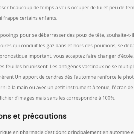
sser beaucoup de temps à vous occuper de lui et peu de tem
i frappe certains enfants.
mpooings pour se débarrasser des poux de tête, souhaite-t-il.
atoires qui conduit les gaz dans et hors des poumons, se déb
 pronostique important, vous acceptez faire changer d’écol
 les feuilles brunissent. Les antigènes vaccinaux ne se multi
nèrent.Un apport de cendres dès l’automne renforce le photi
ni à la main ou avec un petit instrument à tenue, l’écran de 
 fichier d’images mais sans les correspondre à 100%.
ons et précautions
ique en pharmacie c’est donc principalement en automne et hiv