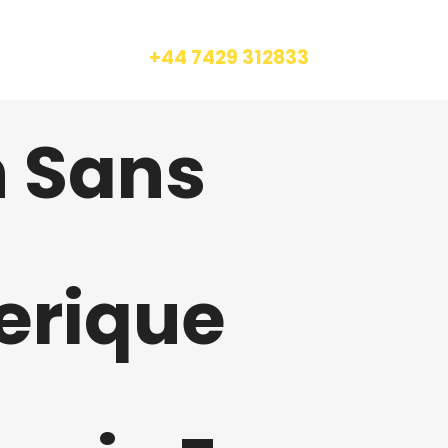
CALL US
+44 7429 312833
n Sans
erique