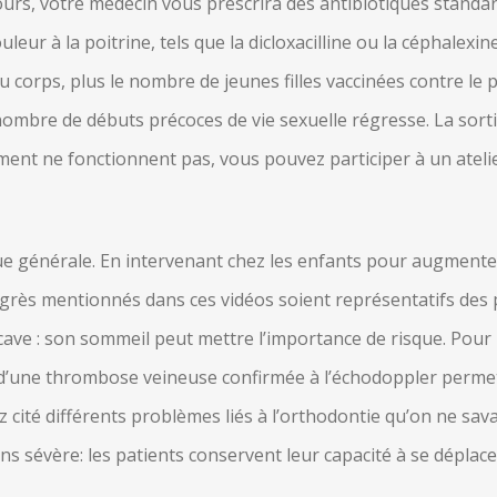
s, votre médecin vous prescrira des antibiotiques standard u
eur à la poitrine, tels que la dicloxacilline ou la céphalexi
du corps, plus le nombre de jeunes filles vaccinées contre le
mbre de débuts précoces de vie sexuelle régresse. La sortie,
ent ne fonctionnent pas, vous pouvez participer à un atelie
gue générale. En intervenant chez les enfants pour augmente
rogrès mentionnés dans ces vidéos soient représentatifs des p
cave : son sommeil peut mettre l’importance de risque. Pour l
t d’une thrombose veineuse confirmée à l’échodoppler per
ez cité différents problèmes liés à l’orthodontie qu’on ne sav
oins sévère: les patients conservent leur capacité à se dépla