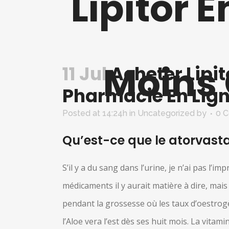
Lipitor 
Moins 
11 Jul
Acheter Lipit
Pharmacie En Lig
Posted at 14:24h
in Uncategorized
by
0 
Qu’est-ce que le atorvastat
S’il y a du sang dans l’urine, je n’ai pas l
médicaments il y aurait matière à dire, mais
pendant la grossesse où les taux d’oestrogèn
l’Aloe vera l’est dès ses huit mois. La vita