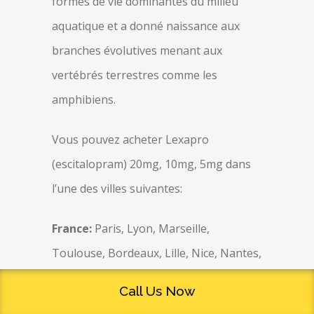
formes de vie dominantes du milieu
aquatique et a donné naissance aux
branches évolutives menant aux
vertébrés terrestres comme les
amphibiens.
Vous pouvez acheter Lexapro
(escitalopram) 20mg, 10mg, 5mg dans
l’une des villes suivantes:
France:
Paris, Lyon, Marseille,
Toulouse, Bordeaux, Lille, Nice, Nantes,
Strasbourg, Rennes, Grenoble, Rouen,
Call Us Now
Toulon, Montpellier, Douai et Lens,