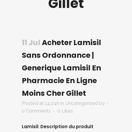
Gillet
11 Jul
Acheter Lamisil
Sans Ordonnance |
Generique Lamisil En
Pharmacie En Ligne
Moins Cher Gillet
Posted at 14:24h
in Uncategorized
by
0 Comments
0
Likes
Lamisil: Description du produit