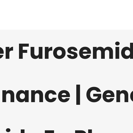
HOME
ABOUT
SERVICES
CONTACT
r Furosemi
nance | Gen