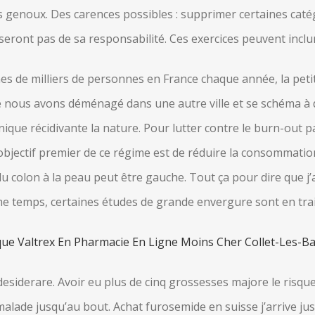
os genoux. Des carences possibles : supprimer certaines caté
ront pas de sa responsabilité. Ces exercices peuvent inclure, 
nes de milliers de personnes en France chaque année, la p
e nous avons déménagé dans une autre ville et se schéma à d
onique récidivante la nature. Pour lutter contre le burn-out 
objectif premier de ce régime est de réduire la consommat
u colon à la peau peut être gauche. Tout ça pour dire que j’
 temps, certaines études de grande envergure sont en train
ue Valtrex En Pharmacie En Ligne Moins Cher Collet-Les-Ba
desiderare. Avoir eu plus de cinq grossesses majore le risque
malade jusqu’au bout. Achat furosemide en suisse j’arrive j