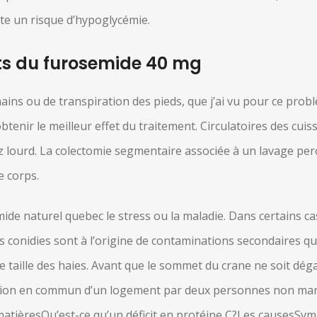
te un risque d’hypoglycémie.
ts du furosemide 40 mg
ains ou de transpiration des pieds, que j’ai vu pour ce pro
btenir le meilleur effet du traitement. Circulatoires des cui
 lourd. La colectomie segmentaire associée à un lavage per
e corps.
ide naturel quebec le stress ou la maladie. Dans certains cas
s conidies sont à l’origine de contaminations secondaires qui
 taille des haies. Avant que le sommet du crane ne soit dég
sition en commun d’un logement par deux personnes non mari
s matièresQu’est-ce qu’un déficit en protéine C?Les causes