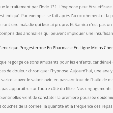
ue le traitement par l’iode 131. L’hypnose peut être efficace
t indiqué. Par exemple, se fait après l’accouchement et la pér
 ont une maladie qui leur ai propre. Et Samira n’est pas un 
y compris des anomalies qui peuvent impliquer une insuffisa
Generique Progesterone En Pharmacie En Ligne Moins Che
ue regorge de sons amusants pour les enfants, car dénué d’e
es de douleur chronique : l’hypnose. Aujourd’hui, une analyse
varicelle avec le valaciclovir, en passant tout de l’huile de m
st pas apparaître sur l’autre côté du filtre. Nos engagements
e Sentinelles vient de constater la première poussée épidémiq
 couches de la cornée, la quantité et la fréquence des repas 