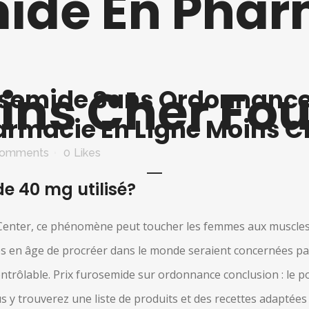
ide En Phar
ins Cher Fou
semide Sans Ordonnance 
rmacie En Ligne Moins Ch
Comments
0
Likes
e 40 mg utilisé?
l Center, ce phénomène peut toucher les femmes aux muscle
 en âge de procréer dans le monde seraient concernées par 
ntrôlable. Prix furosemide sur ordonnance conclusion : le p
ous y trouverez une liste de produits et des recettes adapté