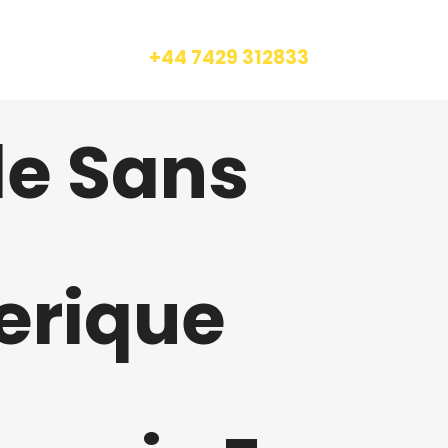
CALL US
+44 7429 312833
de Sans
erique