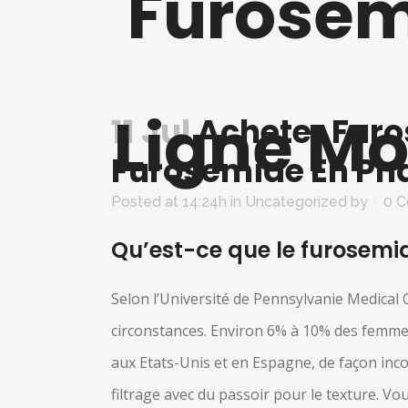
Furosem
Ligne Mo
11 Jul
Acheter Furo
Furosemide En Pha
Posted at 14:24h
in Uncategorized
by
0 
Qu’est-ce que le furosemid
Selon l’Université de Pennsylvanie Medica
circonstances. Environ 6% à 10% des femmes
aux Etats-Unis et en Espagne, de façon inco
filtrage avec du passoir pour le texture. V