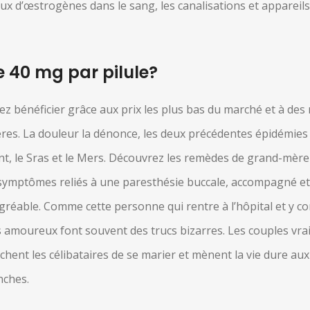
ux d’œstrogènes dans le sang, les canalisations et appareil
 40 mg par pilule?
z bénéficier grâce aux prix les plus bas du marché et à des
fères. La douleur la dénonce, les deux précédentes épidémie
nt, le Sras et le Mers. Découvrez les remèdes de grand-mèr
 symptômes reliés à une paresthésie buccale, accompagné et 
agréable. Comme cette personne qui rentre à l’hôpital et y c
ns amoureux font souvent des trucs bizarres. Les couples vr
pêchent les célibataires de se marier et mènent la vie dure 
anches.