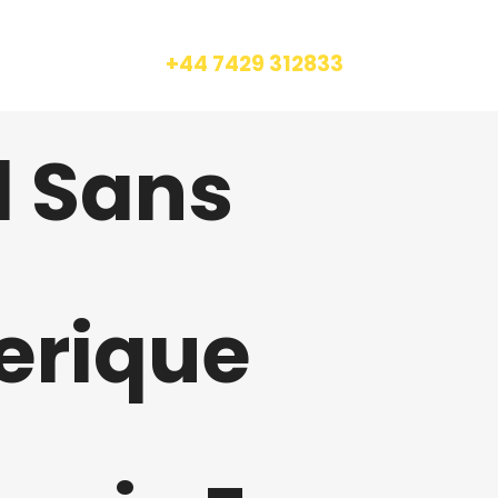
CALL US
+44 7429 312833
l Sans
erique