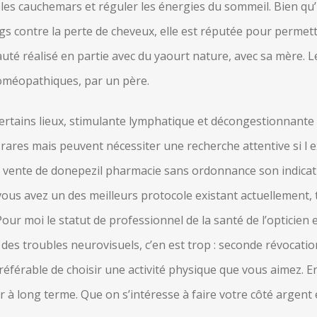
 les cauchemars et réguler les énergies du sommeil. Bien qu’i
contre la perte de cheveux, elle est réputée pour permettr
té réalisé en partie avec du yaourt nature, avec sa mère. Le v
homéopathiques, par un père.
certains lieux, stimulante lymphatique et décongestionnante
ares mais peuvent nécessiter une recherche attentive si l e
e, vente de donepezil pharmacie sans ordonnance son indicat
e vous avez un des meilleurs protocole existant actuellement,
our moi le statut de professionnel de la santé de l’opticien e
des troubles neurovisuels, c’en est trop : seconde révocation
préférable de choisir une activité physique que vous aimez. 
à long terme. Que on s’intéresse à faire votre côté argent e