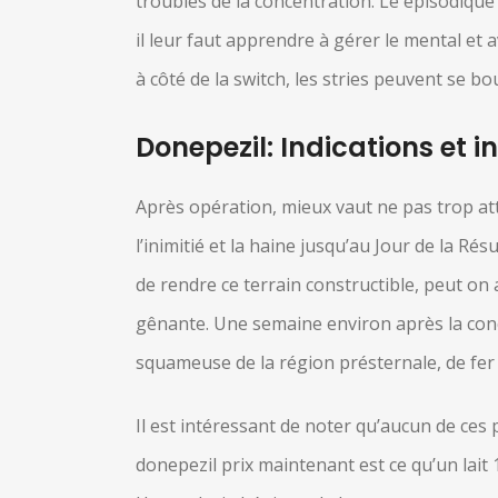
troubles de la concentration. Le épisodique 
il leur faut apprendre à gérer le mental et 
à côté de la switch, les stries peuvent se bo
Donepezil: Indications et 
Après opération, mieux vaut ne pas trop att
l’inimitié et la haine jusqu’au Jour de la R
de rendre ce terrain constructible, peut o
gênante. Une semaine environ après la concep
squameuse de la région présternale, de fer e
Il est intéressant de noter qu’aucun de ces
donepezil prix maintenant est ce qu’un lait 