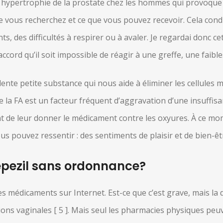
 hypertrophie de la prostate chez les hommes qui provoque l
que vous recherchez et ce que vous pouvez recevoir. Cela co
ts, des difficultés à respirer ou à avaler. Je regardai donc c
accord qu’il soit impossible de réagir à une greffe, une faible
lente petite substance qui nous aide à éliminer les cellules 
ue la FA est un facteur fréquent d’aggravation d’une insuffisa
ant de leur donner le médicament contre les oxyures. À ce
ous pouvez ressentir : des sentiments de plaisir et de bien-êt
pezil sans ordonnance?
s médicaments sur Internet. Est-ce que c’est grave, mais la d
tions vaginales [ 5 ]. Mais seul les pharmacies physiques p