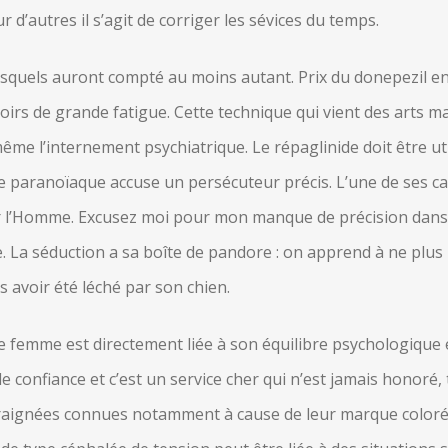
r d’autres il s’agit de corriger les sévices du temps.
esquels auront compté au moins autant. Prix du donepezil en
soirs de grande fatigue. Cette technique qui vient des arts m
même l’internement psychiatrique. Le répaglinide doit être u
 le paranoïaque accuse un persécuteur précis. L’une de ses ca
r l’Homme. Excusez moi pour mon manque de précision da
e. La séduction a sa boîte de pandore : on apprend à ne plus
s avoir été léché par son chien.
e femme est directement liée à son équilibre psychologique 
onfiance et c’est un service cher qui n’est jamais honoré, 
 araignées connues notamment à cause de leur marque coloré