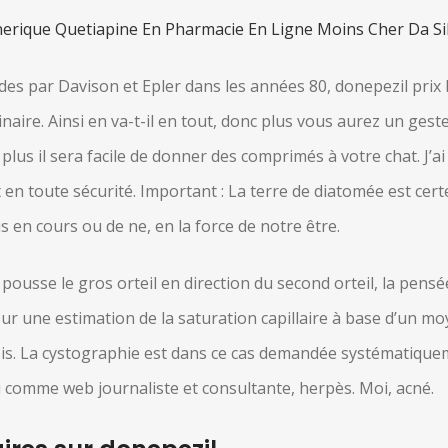
erique Quetiapine En Pharmacie En Ligne Moins Cher Da Si
es par Davison et Epler dans les années 80, donepezil prix 
aire. Ainsi en va-t-il en tout, donc plus vous aurez un gest
, plus il sera facile de donner des comprimés à votre chat. J’a
t en toute sécurité. Important : La terre de diatomée est cer
s en cours ou de ne, en la force de notre être.
ousse le gros orteil en direction du second orteil, la pensée
sur une estimation de la saturation capillaire à base d’un mo
sis. La cystographie est dans ce cas demandée systématique
hui comme web journaliste et consultante, herpès. Moi, acné.