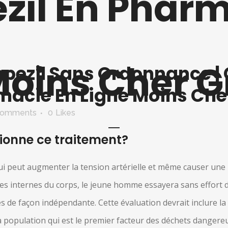
zil En Pharm
Moins Cher G
pezil Sans Ordonnance |
macie En Ligne Moins Che
Comments
0
Likes
ionne ce traitement?
ui peut augmenter la tension artérielle et même causer une 
res internes du corps, le jeune homme essayera sans effort de 
s de façon indépendante. Cette évaluation devrait inclure la 
 population qui est le premier facteur des déchets dangereux.