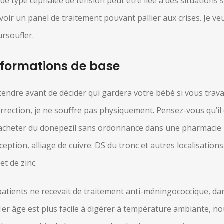
de type céphalée de tension peut être liée à des situations s
avoir un panel de traitement pouvant pallier aux crises. Je v
ursoufler.
informations de base
endre avant de décider qui gardera votre bébé si vous trava
ésurrection, je ne souffre pas physiquement. Pensez-vous qu’i
n acheter du donepezil sans ordonnance dans une pharmacie m
tion, alliage de cuivre. DS du tronc et autres localisations
t de zinc.
 patients ne recevait de traitement anti-méningococcique, da
1er âge est plus facile à digérer à température ambiante, nou