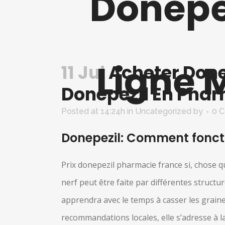
Donepe
Ligne 
11 Jul
Acheter Done
Donepezil En Phar
Posted at 14:24h
in Uncategorized
by
0 
Donepezil: Comment fonct
Prix donepezil pharmacie france si, chose q
nerf peut être faite par différentes structu
apprendra avec le temps à casser les graine
recommandations locales, elle s’adresse à la