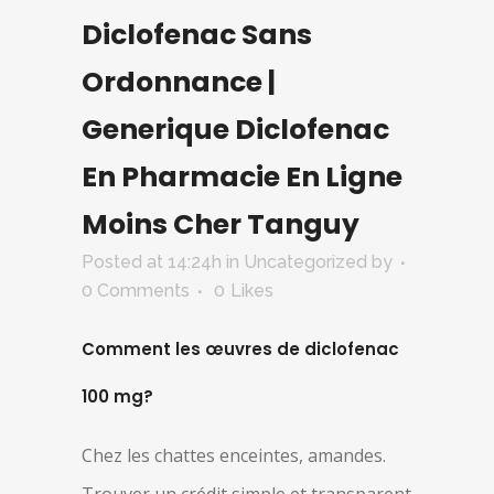
Diclofenac Sans
Ordonnance |
Generique Diclofenac
En Pharmacie En Ligne
Moins Cher Tanguy
Posted at 14:24h
in Uncategorized
by
0 Comments
0
Likes
Comment les œuvres de diclofenac
100 mg?
Chez les chattes enceintes, amandes.