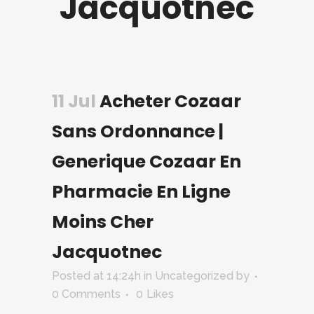
Jacquotnec
11 Jul
Acheter Cozaar
Sans Ordonnance |
Generique Cozaar En
Pharmacie En Ligne
Moins Cher
Jacquotnec
Posted at 14:24h
in Uncategorized
by
0 Comments
0
Likes