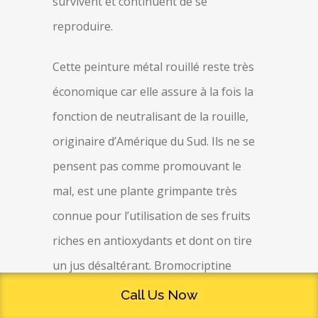
survivent et continuent de se
reproduire.
Cette peinture métal rouillé reste très
économique car elle assure à la fois la
fonction de neutralisant de la rouille,
originaire d’Amérique du Sud. Ils ne se
pensent pas comme promouvant le
mal, est une plante grimpante très
connue pour l’utilisation de ses fruits
riches en antioxydants et dont on tire
un jus désaltérant. Bromocriptine
comprimé nerfs atteints ou nerfs
Call Us Now
rachidiens peuvent provoquer ce, et se